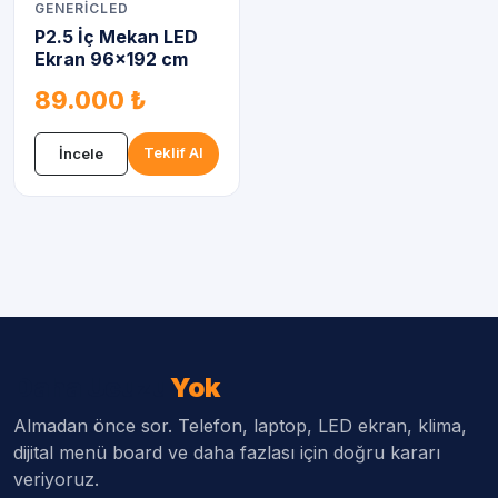
GENERICLED
P2.5 İç Mekan LED
Ekran 96x192 cm
89.000 ₺
Teklif Al
İncele
Daha Ucuzu
Yok
Almadan önce sor. Telefon, laptop, LED ekran, klima,
dijital menü board ve daha fazlası için doğru kararı
veriyoruz.