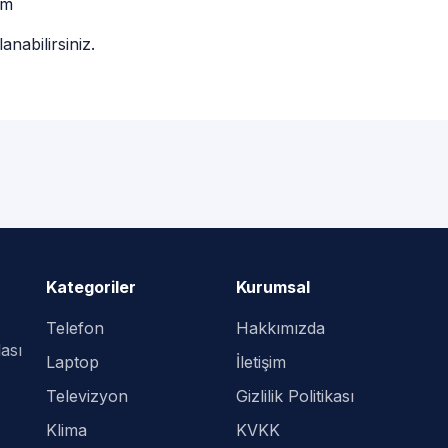
om
anabilirsiniz.
Kategoriler
Kurumsal
Telefon
Hakkımızda
ası
Laptop
İletişim
Televizyon
Gizlilik Politikası
Klima
KVKK