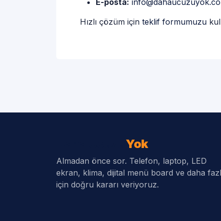
E-posta:
info@dahaucuzuyok.c
Hızlı çözüm için
teklif formumuzu
kull
Daha Ucuzu
Yok
Almadan önce sor. Telefon, laptop, LED
ekran, klima, dijital menü board ve daha fazl
için doğru kararı veriyoruz.