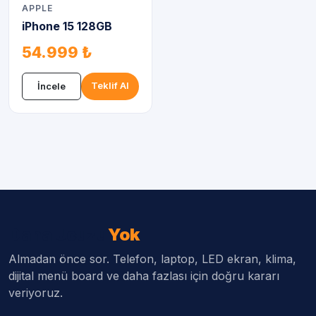
APPLE
iPhone 15 128GB
54.999 ₺
Teklif Al
İncele
Daha Ucuzu
Yok
Almadan önce sor. Telefon, laptop, LED ekran, klima,
dijital menü board ve daha fazlası için doğru kararı
veriyoruz.