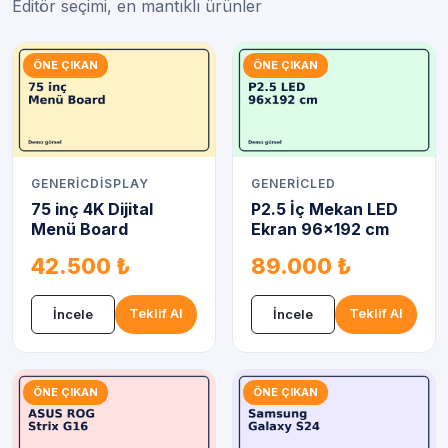
Editör seçimi, en mantıklı ürünler
ÖNE ÇIKAN
ÖNE ÇIKAN
GENERICDISPLAY
GENERICLED
75 inç 4K Dijital
P2.5 İç Mekan LED
Menü Board
Ekran 96x192 cm
42.500 ₺
89.000 ₺
Teklif Al
Teklif Al
İncele
İncele
ÖNE ÇIKAN
ÖNE ÇIKAN